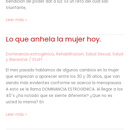
bendición de poder dar a luz. Es un reto del cual salí
triunfante,
Leer más »
Lo que anhela la mujer hoy.
Lo
que
anhela
Dominancia estrogénica
,
Rehabilitacion
,
Salud Sexual
,
Salud
la
y Bienestar
/
Staff
mujer
hoy.
El mes pasado hablamos de algunos cambios en la mujer
que empiezan a aparecer entre los 30 y 35 años, que van
siendo más evidentes conforme se acerca la menopausia.
A esto se le llama DOMINANCIA ESTROGENICA. Al llegar a los
40´s ¿ha notado que se siente diferente? ¿Que no es
usted la misma? En
Leer más »