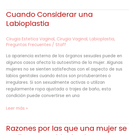
Cuando Considerar una
Cuando
Considerar
Labioplastia
una
Labioplastia
Cirugia Estetica Vaginal
,
Cirugia Vaginal
,
Labioplastia
,
Preguntas Frecuentes
/
Staff
La apariencia externa de los órganos sexuales puede en
algunos casos afecta la autoestima de la mujer. Algunas
mujeres no se sienten satisfechas con el aspecto de sus
labios genitales cuando éstos son protuberantes o
irregulares. Si son sexualmente activas o utilizan
regularmente ropa ajustada o trajes de baño, esta
condición puede convertirse en una
Leer más »
Razones por las que una mujer se
Razones
por