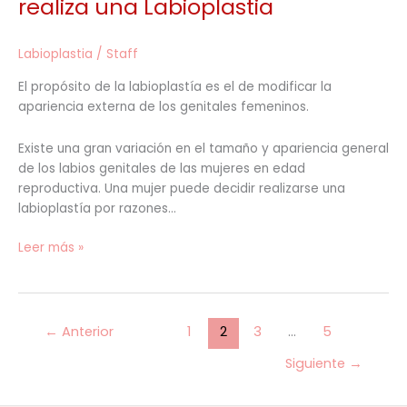
realiza una Labioplastia
las
que
Labioplastia
/
Staff
una
mujer
El propósito de la labioplastía es el de modificar la
se
apariencia externa de los genitales femeninos.
realiza
una
Existe una gran variación en el tamaño y apariencia general
Labioplastia
de los labios genitales de las mujeres en edad
reproductiva. Una mujer puede decidir realizarse una
labioplastía por razones…
Leer más »
←
Anterior
1
2
3
…
5
Siguiente
→