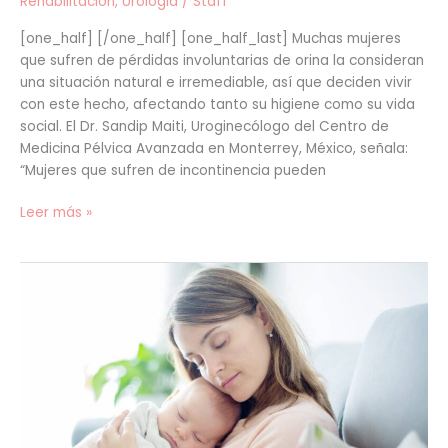
Rehabilitacion
,
Urologia
/
Staff
que
[one_half] [/one_half] [one_half_last] Muchas mujeres
Debes
que sufren de pérdidas involuntarias de orina la consideran
Conocer
una situación natural e irremediable, así que deciden vivir
con este hecho, afectando tanto su higiene como su vida
social. El Dr. Sandip Maiti, Uroginecólogo del Centro de
Medicina Pélvica Avanzada en Monterrey, México, señala:
“Mujeres que sufren de incontinencia pueden
Leer más »
La
maternidad
cambia
tu
vida,
pero
no
tu