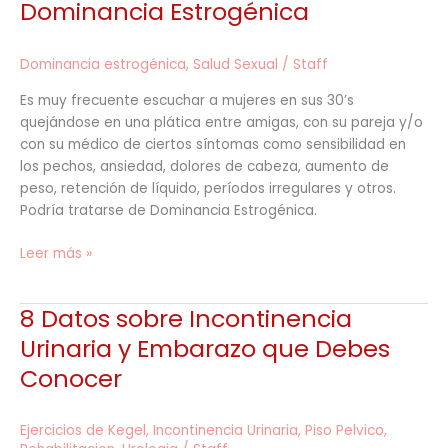
Dominancia Estrogénica
Dominancia
Estrogénica
Dominancia estrogénica
,
Salud Sexual
/
Staff
Es muy frecuente escuchar a mujeres en sus 30’s
quejándose en una plática entre amigas, con su pareja y/o
con su médico de ciertos síntomas como sensibilidad en
los pechos, ansiedad, dolores de cabeza, aumento de
peso, retención de líquido, períodos irregulares y otros.
Podría tratarse de Dominancia Estrogénica.
Leer más »
8 Datos sobre Incontinencia
8
Datos
Urinaria y Embarazo que Debes
sobre
Conocer
Incontinencia
Urinaria
y
Ejercicios de Kegel
,
Incontinencia Urinaria
,
Piso Pelvico
,
Embarazo