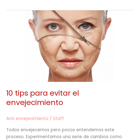
10
tips
para
evitar
el
envejecimiento
10 tips para evitar el
envejecimiento
Anti envejecimiento
/
Staff
Todos envejecemos pero pocos entendemos este
proceso. Experimentamos una serie de cambios como