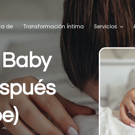
ca de
Transformación Íntima
Servicios
r Baby
espués
e)