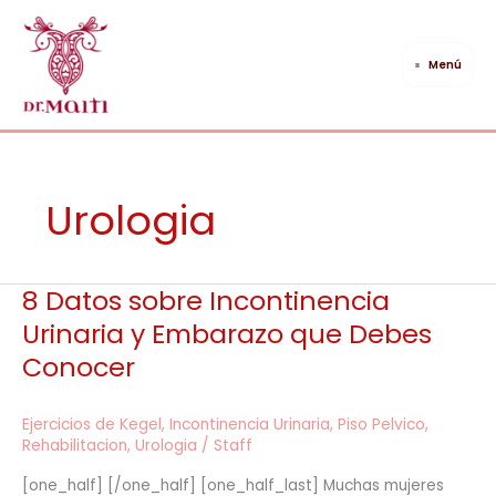
Ir
al
contenido
Menú
Urologia
8 Datos sobre Incontinencia
8
Datos
Urinaria y Embarazo que Debes
sobre
Conocer
Incontinencia
Urinaria
y
Ejercicios de Kegel
,
Incontinencia Urinaria
,
Piso Pelvico
,
Embarazo
Rehabilitacion
,
Urologia
/
Staff
que
[one_half] [/one_half] [one_half_last] Muchas mujeres
Debes