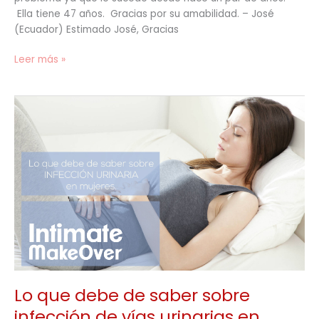
Ella tiene 47 años. Gracias por su amabilidad. – José
rie…”
(Ecuador) Estimado José, Gracias
Leer más »
Lo
que
debe
de
saber
sobre
infección
de
vías
urinarias
en
mujeres.
Lo que debe de saber sobre
infección de vías urinarias en