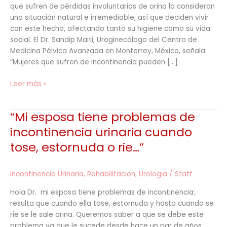
que sufren de pérdidas involuntarias de orina la consideran
Conocer
una situación natural e irremediable, así que deciden vivir
con este hecho, afectando tanto su higiene como su vida
social. El Dr. Sandip Maiti, Uroginecólogo del Centro de
Medicina Pélvica Avanzada en Monterrey, México, señala:
“Mujeres que sufren de incontinencia pueden […]
Leer más »
“Mi esposa tiene problemas de
“Mi
esposa
incontinencia urinaria cuando
tiene
tose, estornuda o rie…”
problemas
de
incontinencia
Incontinencia Urinaria
,
Rehabilitacion
,
Urologia
/
Staff
urinaria
Hola Dr. mi esposa tiene problemas de incontinencia;
cuando
resulta que cuando ella tose, estornuda y hasta cuando se
tose,
rie se le sale orina. Queremos saber a que se debe este
estornuda
problema ya que le sucede desde hace un par de años.
o