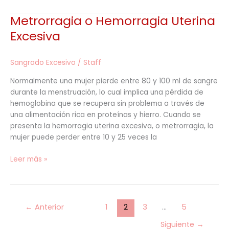
Metrorragia o Hemorragia Uterina
Metrorragia
o
Excesiva
Hemorragia
Uterina
Sangrado Excesivo
/
Staff
Excesiva
Normalmente una mujer pierde entre 80 y 100 ml de sangre
durante la menstruación, lo cual implica una pérdida de
hemoglobina que se recupera sin problema a través de
una alimentación rica en proteínas y hierro. Cuando se
presenta la hemorragia uterina excesiva, o metrorragia, la
mujer puede perder entre 10 y 25 veces la
Leer más »
←
Anterior
1
2
3
…
5
Siguiente
→