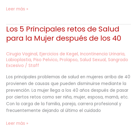
Leer más »
Los 5 Principales retos de Salud
Los
5
para la Mujer después de los 40
Principales
retos
Cirugia Vaginal
,
Ejercicios de Kegel
,
Incontinencia Urinaria
,
de
Labioplastia
,
Piso Pelvico
,
Prolapso
,
Salud Sexual
,
Sangrado
Salud
Excesivo
/
Staff
para
la
Los principales problemas de salud en mujeres arriba de 40
Mujer
provienen de causas que pueden disminuirse mediante la
después
prevención. La mujer llega a los 40 años después de pasar
de
por ciertos retos como ser niña, mujer, esposa, mamá, etc.
los
Con la carga de la familia, pareja, carrera profesional y
40
frecuentemente dejando al último el cuidado
Leer más »