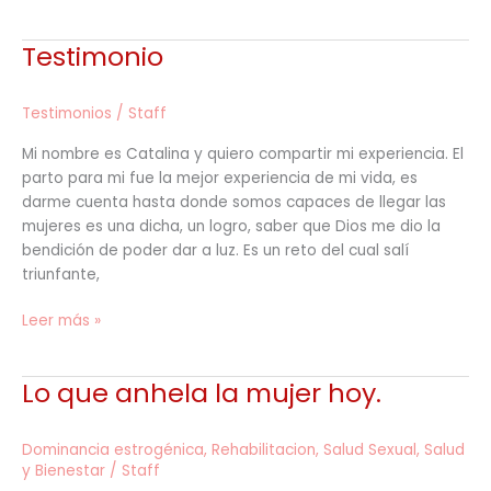
Testimonio
Testimonio
Testimonios
/
Staff
Mi nombre es Catalina y quiero compartir mi experiencia. El
parto para mi fue la mejor experiencia de mi vida, es
darme cuenta hasta donde somos capaces de llegar las
mujeres es una dicha, un logro, saber que Dios me dio la
bendición de poder dar a luz. Es un reto del cual salí
triunfante,
Leer más »
Lo que anhela la mujer hoy.
Lo
que
anhela
Dominancia estrogénica
,
Rehabilitacion
,
Salud Sexual
,
Salud
la
y Bienestar
/
Staff
mujer