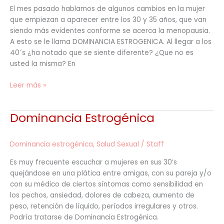
hoy.
El mes pasado hablamos de algunos cambios en la mujer
que empiezan a aparecer entre los 30 y 35 años, que van
siendo más evidentes conforme se acerca la menopausia.
A esto se le llama DOMINANCIA ESTROGENICA. Al llegar a los
40´s ¿ha notado que se siente diferente? ¿Que no es
usted la misma? En
Leer más »
Dominancia Estrogénica
Dominancia
Estrogénica
Dominancia estrogénica
,
Salud Sexual
/
Staff
Es muy frecuente escuchar a mujeres en sus 30’s
quejándose en una plática entre amigas, con su pareja y/o
con su médico de ciertos síntomas como sensibilidad en
los pechos, ansiedad, dolores de cabeza, aumento de
peso, retención de líquido, períodos irregulares y otros.
Podría tratarse de Dominancia Estrogénica.