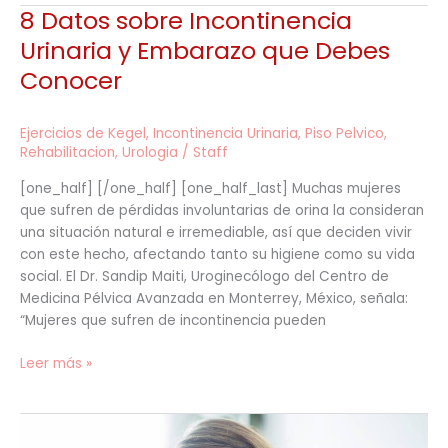
8 Datos sobre Incontinencia
8
Datos
Urinaria y Embarazo que Debes
sobre
Conocer
Incontinencia
Urinaria
y
Ejercicios de Kegel
,
Incontinencia Urinaria
,
Piso Pelvico
,
Embarazo
Rehabilitacion
,
Urologia
/
Staff
que
[one_half] [/one_half] [one_half_last] Muchas mujeres
Debes
que sufren de pérdidas involuntarias de orina la consideran
Conocer
una situación natural e irremediable, así que deciden vivir
con este hecho, afectando tanto su higiene como su vida
social. El Dr. Sandip Maiti, Uroginecólogo del Centro de
Medicina Pélvica Avanzada en Monterrey, México, señala:
“Mujeres que sufren de incontinencia pueden
Leer más »
La
maternidad