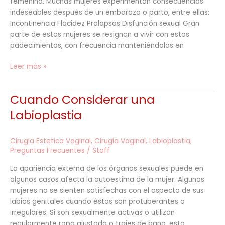
femenina. Muchas mujeres experimentan consecuencias
indeseables después de un embarazo o parto, entre ellas:
Incontinencia Flacidez Prolapsos Disfunción sexual Gran
parte de estas mujeres se resignan a vivir con estos
padecimientos, con frecuencia manteniéndolos en
Leer más »
Cuando Considerar una
Cuando
Considerar
Labioplastia
una
Labioplastia
Cirugia Estetica Vaginal
,
Cirugia Vaginal
,
Labioplastia
,
Preguntas Frecuentes
/
Staff
La apariencia externa de los órganos sexuales puede en
algunos casos afecta la autoestima de la mujer. Algunas
mujeres no se sienten satisfechas con el aspecto de sus
labios genitales cuando éstos son protuberantes o
irregulares. Si son sexualmente activas o utilizan
regularmente ropa ajustada o trajes de baño, esta