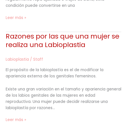
condición puede convertirse en una
Leer más »
Razones por las que una mujer se
Razones
por
realiza una Labioplastia
las
que
Labioplastia
/
Staff
una
mujer
El propósito de la labioplastía es el de modificar la
se
apariencia externa de los genitales femeninos.
realiza
una
Existe una gran variación en el tamaño y apariencia general
Labioplastia
de los labios genitales de las mujeres en edad
reproductiva. Una mujer puede decidir realizarse una
labioplastía por razones…
Leer más »