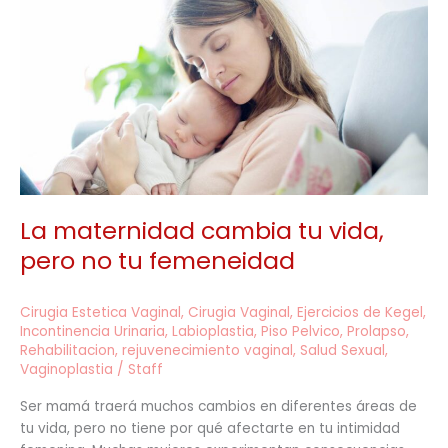
cambia
tu
vida,
pero
no
tu
femeneidad
La maternidad cambia tu vida,
pero no tu femeneidad
Cirugia Estetica Vaginal
,
Cirugia Vaginal
,
Ejercicios de Kegel
,
Incontinencia Urinaria
,
Labioplastia
,
Piso Pelvico
,
Prolapso
,
Rehabilitacion
,
rejuvenecimiento vaginal
,
Salud Sexual
,
Vaginoplastia
/
Staff
Ser mamá traerá muchos cambios en diferentes áreas de
tu vida, pero no tiene por qué afectarte en tu intimidad