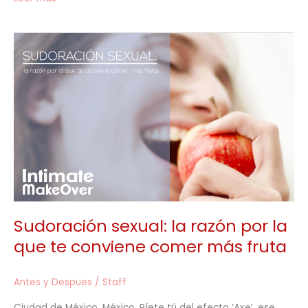
Sudoración
sexual:
la
razón
por
la
que
te
conviene
comer
más
fruta
Sudoración sexual: la razón por la
que te conviene comer más fruta
Antes y Despues
/
Staff
Ciudad de México, México. Ríete tú del efecto ‘Axe’, ese