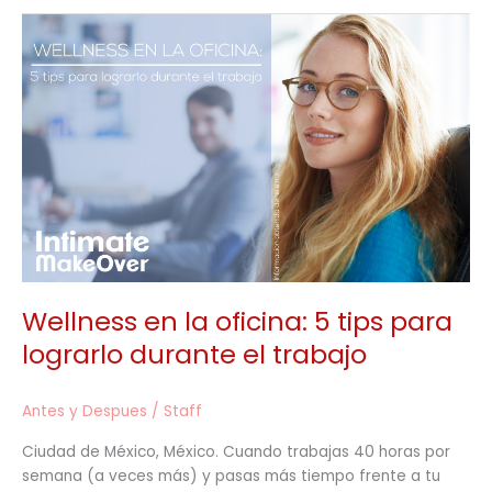
Wellness
en
la
oficina:
5
tips
para
lograrlo
durante
el
trabajo
Wellness en la oficina: 5 tips para
lograrlo durante el trabajo
Antes y Despues
/
Staff
Ciudad de México, México. Cuando trabajas 40 horas por
semana (a veces más) y pasas más tiempo frente a tu