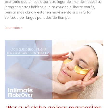
escritorio que en cualquier otro lugar del mundo, necesitas
integrar ciertos hábitos que te ayuden a liberar estrés,
pensar más claro y estar en movimiento sí o sí. Estar
sentado por largos periodos de tiempo,
Leer más »
¿Por
qué
debo
aplicar
mascarillas
en
la
noche?
¿Por qué debo aplicar mascarillas