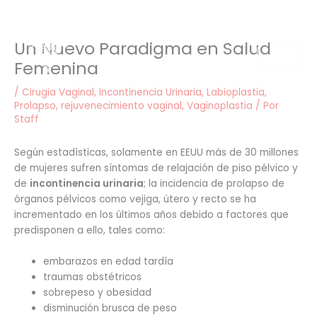
Ir
al
contenido
Un Nuevo Paradigma en Salud
Menú
Femenina
/
Cirugia Vaginal
,
Incontinencia Urinaria
,
Labioplastia
,
Prolapso
,
rejuvenecimiento vaginal
,
Vaginoplastia
/ Por
Staff
Según estadísticas, solamente en EEUU más de 30 millones
de mujeres sufren síntomas de relajación de piso pélvico y
de
incontinencia urinaria
; la incidencia de prolapso de
órganos pélvicos como vejiga, útero y recto se ha
incrementado en los últimos años debido a factores que
predisponen a ello, tales como:
embarazos en edad tardía
traumas obstétricos
sobrepeso y obesidad
disminución brusca de peso