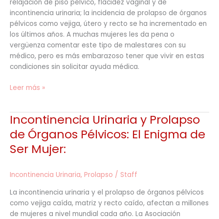
relajación de piso pélvico, flacidez vaginal y de
incontinencia urinaria; la incidencia de prolapso de órganos
pélvicos como vejiga, útero y recto se ha incrementado en
los últimos años. A muchas mujeres les da pena o
vergüenza comentar este tipo de malestares con su
médico, pero es más embarazoso tener que vivir en estas
condiciones sin solicitar ayuda médica.
Leer más »
Incontinencia Urinaria y Prolapso
Incontinencia
Urinaria
de Órganos Pélvicos: El Enigma de
y
Ser Mujer:
Prolapso
de
Órganos
Incontinencia Urinaria
,
Prolapso
/
Staff
Pélvicos:
La incontinencia urinaria y el prolapso de órganos pélvicos
El
como vejiga caída, matriz y recto caído, afectan a millones
Enigma
de mujeres a nivel mundial cada año. La Asociación
de