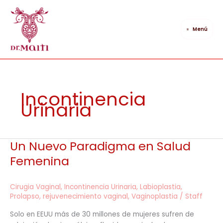
Ir
al
contenido
Menú
Incontinencia
Urinaria
Un Nuevo Paradigma en Salud
Un
Nuevo
Femenina
Paradigma
en
Cirugia Vaginal
,
Incontinencia Urinaria
,
Labioplastia
,
Salud
Prolapso
,
rejuvenecimiento vaginal
,
Vaginoplastia
/
Staff
Femenina
Solo en EEUU más de 30 millones de mujeres sufren de