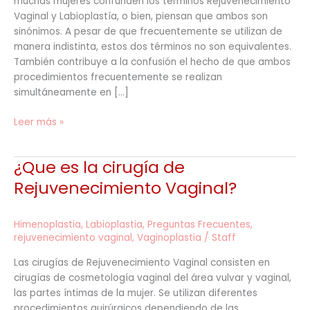
muchas mujeres confunden los términos Rejuvenecimiento
Vaginal y Labioplastía, o bien, piensan que ambos son
sinónimos. A pesar de que frecuentemente se utilizan de
manera indistinta, estos dos términos no son equivalentes.
También contribuye a la confusión el hecho de que ambos
procedimientos frecuentemente se realizan
simultáneamente en […]
Leer más »
¿Que es la cirugía de
¿Que
es
Rejuvenecimiento Vaginal?
la
cirugía
Himenoplastia
,
Labioplastia
,
Preguntas Frecuentes
,
de
rejuvenecimiento vaginal
,
Vaginoplastia
/
Staff
Rejuvenecimiento
Vaginal?
Las cirugías de Rejuvenecimiento Vaginal consisten en
cirugías de cosmetología vaginal del área vulvar y vaginal,
las partes íntimas de la mujer. Se utilizan diferentes
procedimientos quirúrgicos dependiendo de las