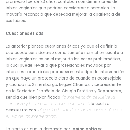
promedio fue de 23 años, contaban con dimensiones de
labios vaginales que podrían considerarse normales. La
mayoría reconoció que deseaba mejorar la apariencia de
sus labios.
Cuestiones éticas
Lo anterior plantea cuestiones éticas ya que el definir lo
que puede considerarse como tamaño normal en cuanto a
labios vaginales es en el mejor de los casos problemático,
lo cual puede llevar a que profesionales movidos por
intereses comerciales promuevan este tipo de intervención
sin que haya un protocolo claro de cuando es aconsejable
y cuando no. Sin embargo, Miguel Chamos, vicepresidente
de la Sociedad Española de Cirugía Estética y Reparadora,
señala que bien planificada
“la intervención devuelve la
confianza y la autoestima a las pacientes”
, lo cual se
demuestra con
“el grado de satisfacción con la técnica en
el 99% de las intervenidas”
.
Lo cierto es que la demanda por
labioplastía
se